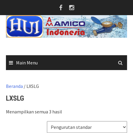
Skip
to
content
Main Menu
Beranda
/ LXSLG
LXSLG
Menampilkan semua 3 hasil