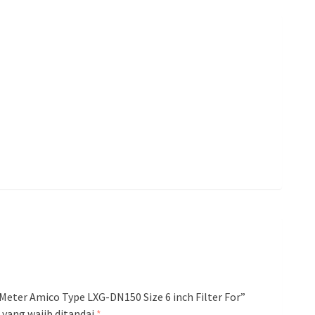
eter Amico Type LXG-DN150 Size 6 inch Filter For”
 yang wajib ditandai
*