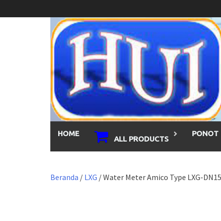
Skip
to
content
HOME
PONOT 
ALL PRODUCTS
Beranda
/
LXG
/ Water Meter Amico Type LXG-DN150 