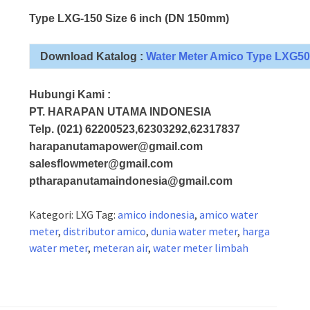
Type LXG-150 Size 6 inch (DN 150mm)
Download Katalog :
Water Meter Amico Type LXG50
Hubungi Kami :
PT. HARAPAN UTAMA INDONESIA
Telp. (021) 62200523,62303292,62317837
harapanutamapower@gmail.com
salesflowmeter@gmail.com
ptharapanutamaindonesia@gmail.com
Kategori:
LXG
Tag:
amico indonesia
,
amico water
meter
,
distributor amico
,
dunia water meter
,
harga
water meter
,
meteran air
,
water meter limbah