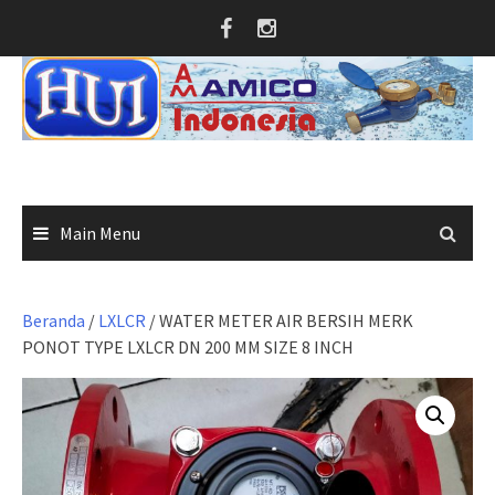
Skip
to
content
Main Menu
Beranda
/
LXLCR
/ WATER METER AIR BERSIH MERK
PONOT TYPE LXLCR DN 200 MM SIZE 8 INCH