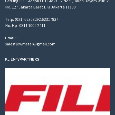
Gedung LTC Glodok Lt.1 Blok C32 No.9 , Jalan Hayam Wuruk
No. 127 Jakarta Barat DKI Jakarta 11180
Telp. (021) 62303292,62317837
No. Hp : 0811 1002 2411
Email :
salesflowmeter@gmail.com
KLIENT/PARTNERS